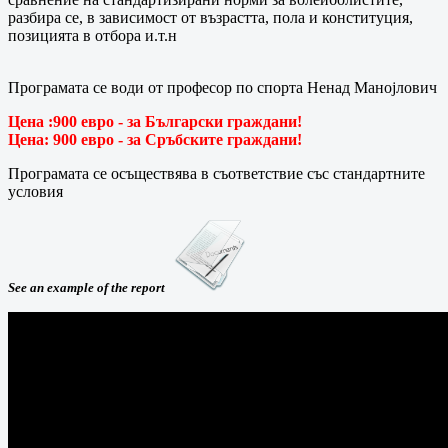
разбира се, в зависимост от възрастта, пола и конституция,
позицията в отбора и.т.н
Програмата се води от професор по спорта Ненад Манојлович
Цена :900 евро - за Български граждани!
Цена: 900 евро - за Сръбските граждани!
Програмата се осъществява в съответствие със стандартните
условия
See an example of the report