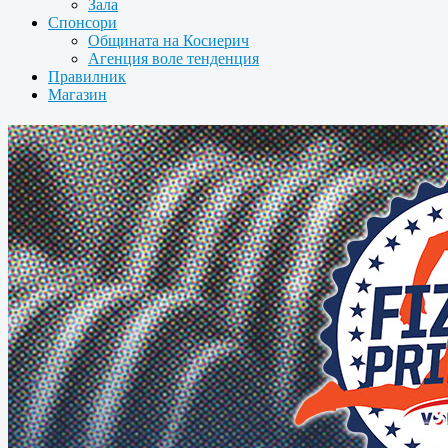
Зала
Спонсори
Общината на Косиерич
Агенция воле тенденция
Правилник
Магазин