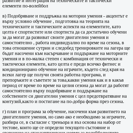
развитие и интеграция на техническите и тактически
елементи по-волейбол
в) Подобряване и поддръжка на моторни умения - акцентът е
върху условно обучение , подготовка на теорията на
техническите и тактическите аспекти на елементите, като
целта е спортистите или спортиста да са достатъчно обучени
за да могат да развиват своите двигателни умения и
самостоятелно , работа индивидуално по време на сезона, в
това отношение сутрин и следобед тренировките на лагера ще
бъдат насочени към насърчаване и поддържане на моторните
умения и в по-малка степен с комбинация от технически и
тактически елементи, като целта е преди всичко фитнес и
кондиционирано обучение на играчите, където след края на
всеки лагер ще получи своята работна програма, и
препоръките и съветите за това,какви умения как и в какъв
период от време по време на целия сезона да могат да работят
самостоятелно върху подобряване и поддържане на
собствените си двигателни умения с цел предотвратяване на
контузий,както и постигане на по-добра форма през сезона.
г) план и програма за обучение, насочени към развитието на
двигателните умения, но само ако е необходимо за играчите,
разбира се, в съгласие с треньора и въз основа на набор от
тестове, които ще се определи текущото състояние и
сравнение на стандартизирани норми за волейболистите,