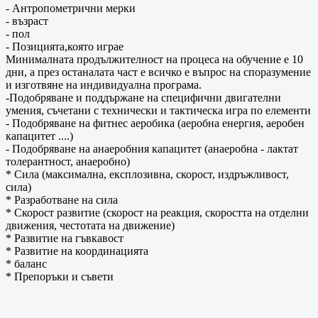
- Антропометрични мерки
- възраст
- пол
- Позицията,която играе
Минималната продължителност на процеса на обучение е 10
дни, а през останалата част е всичко е въпрос на споразумение
и изготвяне на индивидуална програма.
-Подобряване и поддържане на специфични двигателни
умения, съчетани с технически и тактическа игра по елементи
- Подобряване на фитнес аеробика (аеробна енергия, аеробен
капацитет ....)
- Подобряване на анаеробния капацитет (анаеробна - лактат
толерантност, анаеробно)
* Сила (максимална, експлозивна, скорост, издръжливост,
сила)
* Разработване на сила
* Скорост развитие (скорост на реакция, скоростта на отделни
движения, честотата на движение)
* Развитие на гъвкавост
* Развитие на координацията
* баланс
* Препоръки и съвети