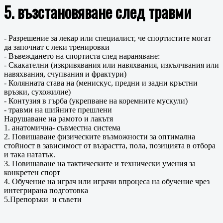
5. възстановяване след травми
- Разрешение за лекар или специалист, че спортистите могат
да започнат с леки тренировки
- Въвеждането на спортиста след нараняване:
- Скакателни (изкривявания или навяхвания, изкълчвания или
навяхвания, счупвания и фрактури)
- Колянната става на (менискус, предни и задни кръстни
връзки, сухожилие)
- Контузия в гърба (укрепване на коремните мускули)
- травми на шийните прешлени
Нарушаване на рамото и лакътя
1. анатомична- съвместна система
2. Повишаване физическите възможности за оптимална
стойност в зависимост от възрастта, пола, позицията в отбора
и така нататък.
3. Повишаване на тактическите и технически умения за
конкретен спорт
4. Обучение на играч или играчи впроцеса на обучение чрез
интегрирана подготовка
5.Препоръки и съвети