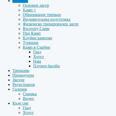
Кампове
Oсновен лагер
Kамп +
Образование треньор
Индивидуална подготовка
Физическо тренировъчен лагер
Recovery Camp
Про Камп
Клубни кампове
Турнири
Къмп в Сърбия
Град
Хотел
Hala
Плувен басейн
Треньори
Промоутери
Звезди
Регистрация
Галерия
Снимка
Видео
Къде сме
Град
Хотел