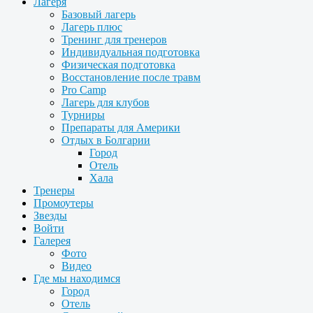
Лагеря
Базовый лагерь
Лагерь плюс
Тренинг для тренеров
Индивидуальная подготовка
Физическая подготовка
Восстановление после травм
Pro Camp
Лагерь для клубов
Турниры
Препараты для Америки
Отдых в Болгарии
Город
Отель
Хала
Тренеры
Промоутеры
Звезды
Войти
Галерея
Фото
Видео
Где мы находимся
Город
Отель